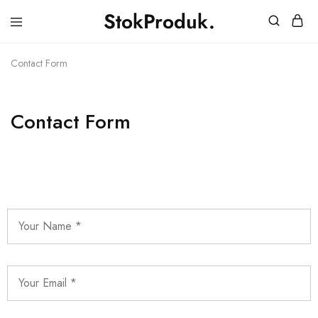
StokProduk.
StokProduk
Supplier
Bumbu
Dapur.
Contact Form
Contact Form