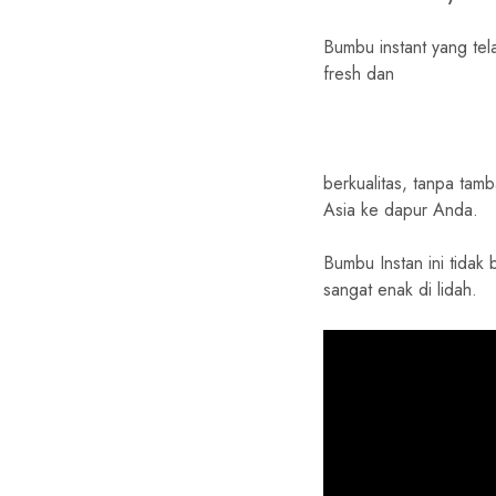
Bumbu instant yang tel
fresh dan
h
berkualitas, tanpa tam
t
Asia ke dapur Anda.
t
Bumbu Instan ini tidak
sangat enak di lidah.
p
s
: