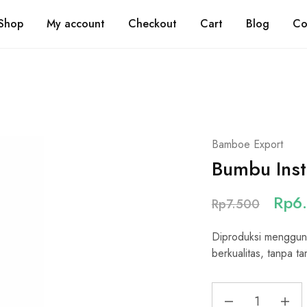
Shi
Shop
My account
Checkout
Cart
Blog
Co
Bamboe Export
Bumbu Ins
Rp
6
Rp
7.500
Diproduksi mengguna
berkualitas, tanpa 