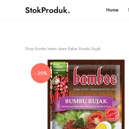
PENGIRIMAN SETIAP HARI !
StokProduk.
Home
StokProduk
Supplier
Bumbu
Dapur.
Shop
Bumbu Instan Ayam Bakar Bumbu Rujak
- 20%