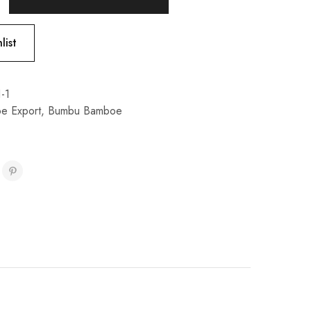
list
-1
e Export
,
Bumbu Bamboe