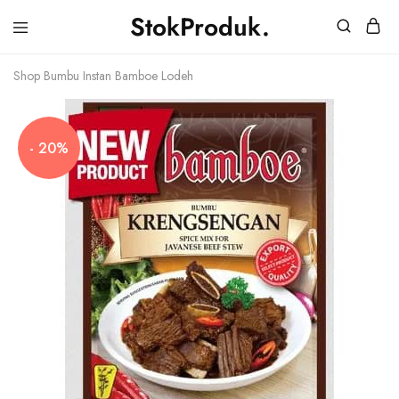
StokProduk.
StokProduk
Supplier
Bumbu
Shop
Bumbu Instan Bamboe Lodeh
Dapur.
- 20%