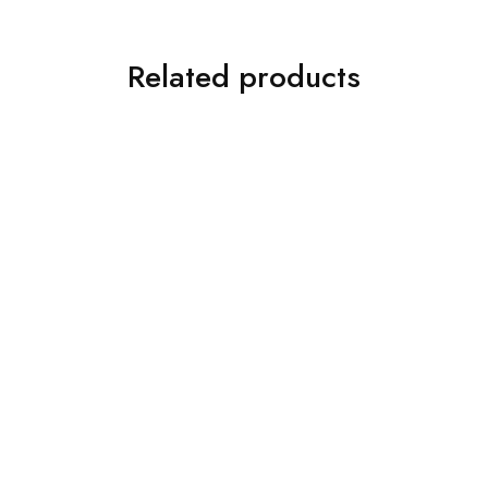
Related products
Bumbu Instan Bamboe
Bumbu Instan Bamboe
Rendang
Kare
Rp
6.000
Rp
6.000
Rp
7.500
Rp
7.500