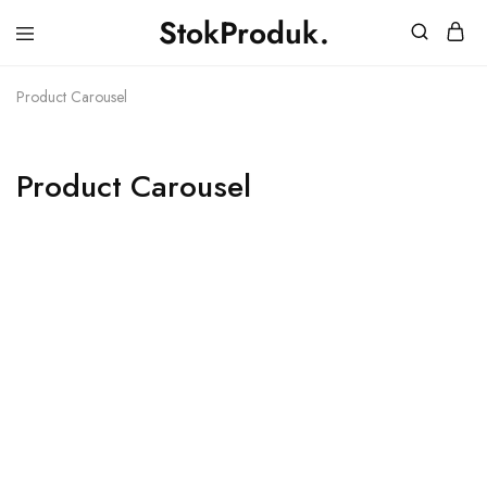
StokProduk.
StokProduk
Supplier
Bumbu
Dapur.
Product Carousel
Product Carousel