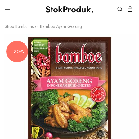
StokProduk.
StokProduk
Supplier
Bumbu
Shop
Bumbu Instan Bamboe Ayam Goreng
Dapur.
- 20%