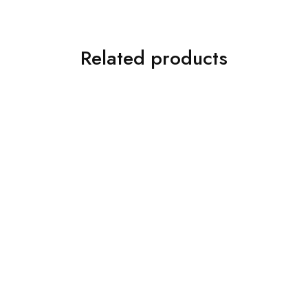
Related products
Bumbu Instan Bamboe
Bumbu Instan Bumbu Bali
Nasi Goreng
Rp
6.000
Rp
7.500
Rp
6.000
Rp
7.500